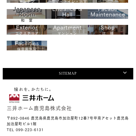
キッチン
洗面室・トイレ・浴室
リビング・ダイニング
Japanese
Entrance &
Facade
Room
Hall
Maintenance
和 室
玄関&ホール
外観メンテナンス
Exterior
Apartment
Shop
エクステリア
マンション
店 舗
Facilities
保育園施設
SITEMAP
三井ホーム鹿児島株式会社
〒892-0846 鹿児島県鹿児島市加治屋町12番7号甲南アセット鹿児島
加治屋町ビル1階
TEL 099-223-6131