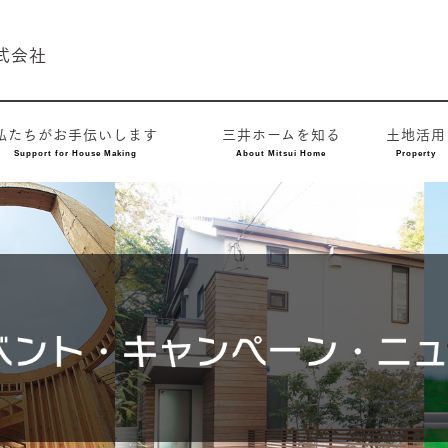
式会社
私たちが
お手伝いします
三井ホームを
知る
土地活用
Support for
House Making
About Mitsui Home
Property