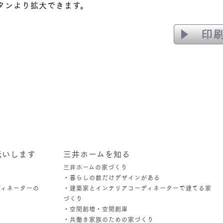
タンより拡大できます。
社
伝いします
三井ホームを知る
三井ホームの家づくり
・暮らしの数だけデザインがある
ディネーターの
・建築家とインテリアコーディネーターで建てる家
づくり
・空間創増・空間創庫
・共働き家族のための家づくり